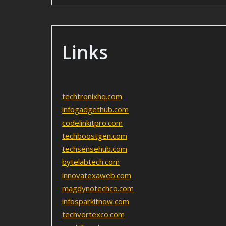
Links
techtronixhq.com
infogadgethub.com
codelinkitpro.com
techboostgen.com
techsensehub.com
bytelabtech.com
innovatexaweb.com
magdynotechco.com
infosparkitnow.com
techvortexco.com