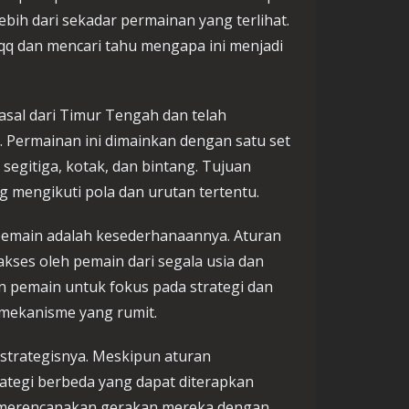
ebih dari sekadar permainan yang terlihat.
niqq dan mencari tahu mengapa ini menjadi
sal dari Timur Tengah dan telah
 Permainan ini dimainkan dengan satu set
segitiga, kotak, dan bintang. Tujuan
 mengikuti pola dan urutan tertentu.
pemain adalah kesederhanaannya. Aturan
kses oleh pemain dari segala usia dan
n pemain untuk fokus pada strategi dan
 mekanisme yang rumit.
 strategisnya. Meskipun aturan
ategi berbeda yang dapat diterapkan
 merencanakan gerakan mereka dengan