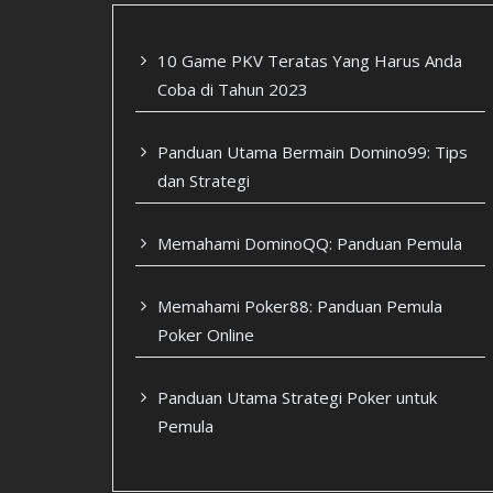
10 Game PKV Teratas Yang Harus Anda
Coba di Tahun 2023
Panduan Utama Bermain Domino99: Tips
dan Strategi
Memahami DominoQQ: Panduan Pemula
Memahami Poker88: Panduan Pemula
Poker Online
Panduan Utama Strategi Poker untuk
Pemula