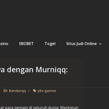
SHOW 
HIDE 
SHOW 
HIDE 
SHOW J
HIDE J
sino
SBOBET
Togel
Situs Judi Online
SHOW
HIDE
a dengan Murniqq:
Bandarqq
pkv games
at para pemain di seluruh dunia. Meskipun