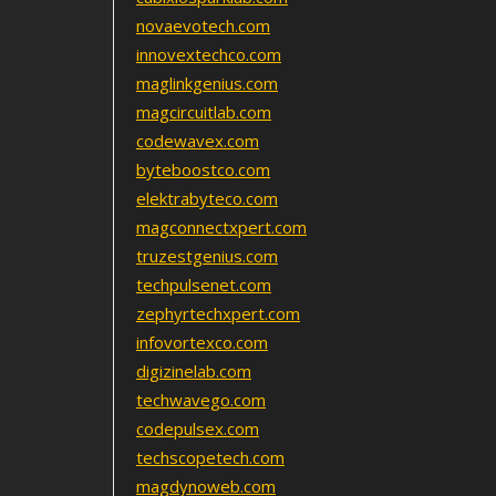
novaevotech.com
innovextechco.com
maglinkgenius.com
magcircuitlab.com
codewavex.com
byteboostco.com
elektrabyteco.com
magconnectxpert.com
truzestgenius.com
techpulsenet.com
zephyrtechxpert.com
infovortexco.com
digizinelab.com
techwavego.com
codepulsex.com
techscopetech.com
magdynoweb.com