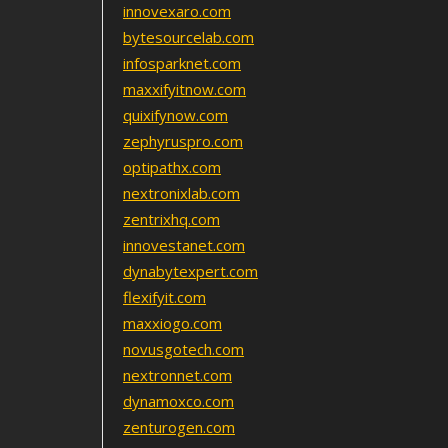
innovexaro.com
bytesourcelab.com
infosparknet.com
maxxifyitnow.com
quixifynow.com
zephyruspro.com
optipathx.com
nextronixlab.com
zentrixhq.com
innovestanet.com
dynabytexpert.com
flexifyit.com
maxxiogo.com
novusgotech.com
nextronnet.com
dynamoxco.com
zenturogen.com