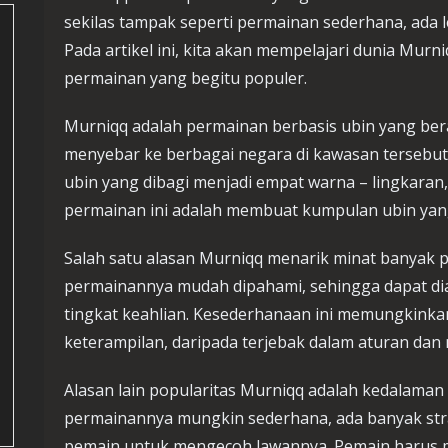
sekilas tampak seperti permainan sederhana, ada l
Pada artikel ini, kita akan mempelajari dunia Mur
permainan yang begitu populer.
Murniqq adalah permainan berbasis ubin yang bera
menyebar ke berbagai negara di kawasan tersebut.
ubin yang dibagi menjadi empat warna – lingkaran, 
permainan ini adalah membuat kumpulan ubin yang
Salah satu alasan Murniqq menarik minat banyak 
permainannya mudah dipahami, sehingga dapat dia
tingkat keahlian. Kesederhanaan ini memungkinka
keterampilan, daripada terjebak dalam aturan dan
Alasan lain popularitas Murniqq adalah kedalaman
permainannya mungkin sederhana, ada banyak str
pemain untuk mengecoh lawannya. Pemain harus