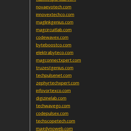
novaevotech.com
innovextechco.com
maglinkgenius.com
magcircuitlab.com
codewavex.com
byteboostco.com
elektrabyteco.com
magconnectxpert.com
truzestgenius.com
techpulsenet.com
zephyrtechxpert.com
infovortexco.com
digizinelab.com
techwavego.com
codepulsex.com
techscopetech.com
magdynoweb.com