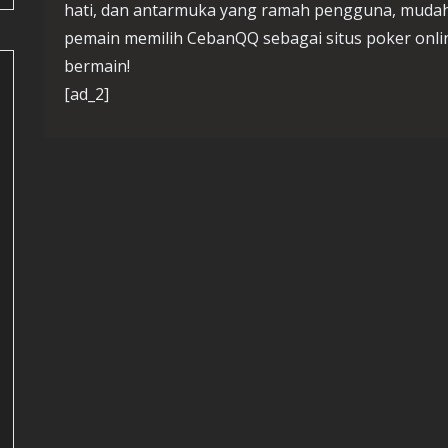
hati, dan antarmuka yang ramah pengguna, mudah
pemain memilih CebanQQ sebagai situs poker onli
bermain!
[ad_2]