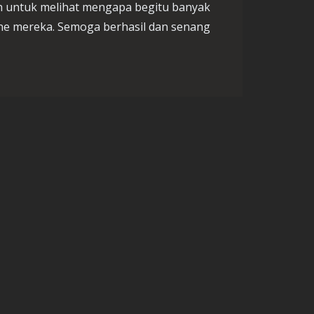
 untuk melihat mengapa begitu banyak
ne mereka. Semoga berhasil dan senang