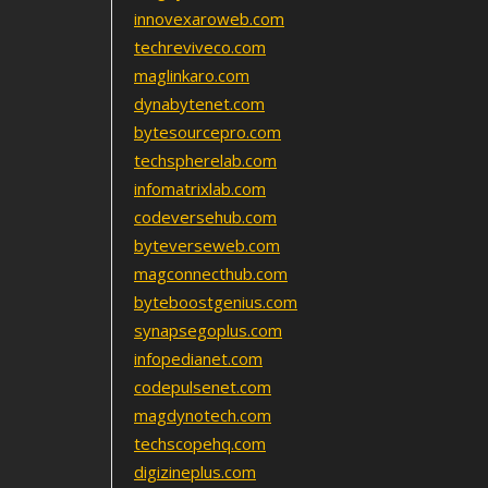
innovexaroweb.com
techreviveco.com
maglinkaro.com
dynabytenet.com
bytesourcepro.com
techspherelab.com
infomatrixlab.com
codeversehub.com
byteverseweb.com
magconnecthub.com
byteboostgenius.com
synapsegoplus.com
infopedianet.com
codepulsenet.com
magdynotech.com
techscopehq.com
digizineplus.com