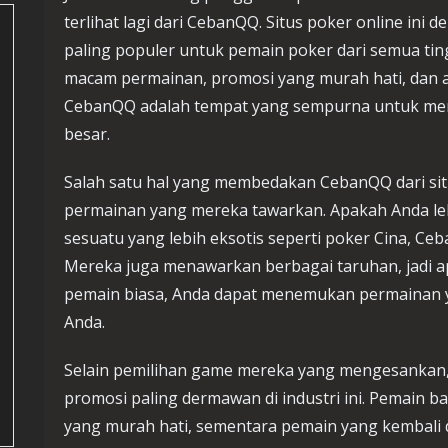
terlihat lagi dari CebanQQ. Situs poker online ini 
paling populer untuk pemain poker dari semua ti
macam permainan, promosi yang murah hati, dan
CebanQQ adalah tempat yang sempurna untuk men
besar.
Salah satu hal yang membedakan CebanQQ dari situ
permainan yang mereka tawarkan. Apakah Anda le
sesuatu yang lebih eksotis seperti poker Cina, C
Mereka juga menawarkan berbagai taruhan, jadi ap
pemain biasa, Anda dapat menemukan permainan 
Anda.
Selain pemilihan game mereka yang mengesanka
promosi paling dermawan di industri ini. Pemain
yang murah hati, sementara pemain yang kembali 