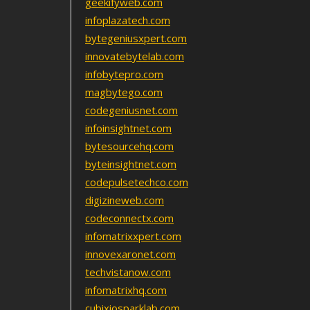
geekifyweb.com
infoplazatech.com
bytegeniusxpert.com
innovatebytelab.com
infobytepro.com
magbytego.com
codegeniusnet.com
infoinsightnet.com
bytesourcehq.com
byteinsightnet.com
codepulsetechco.com
digizineweb.com
codeconnectx.com
infomatrixxpert.com
innovexaronet.com
techvistanow.com
infomatrixhq.com
cubixiosparklab.com