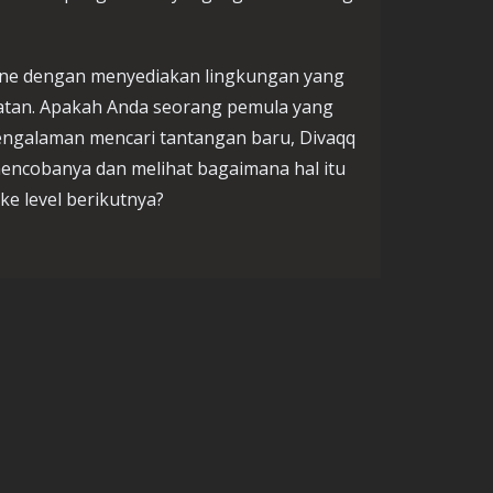
line dengan menyediakan lingkungan yang
katan. Apakah Anda seorang pemula yang
pengalaman mencari tantangan baru, Divaqq
mencobanya dan melihat bagaimana hal itu
 level berikutnya?