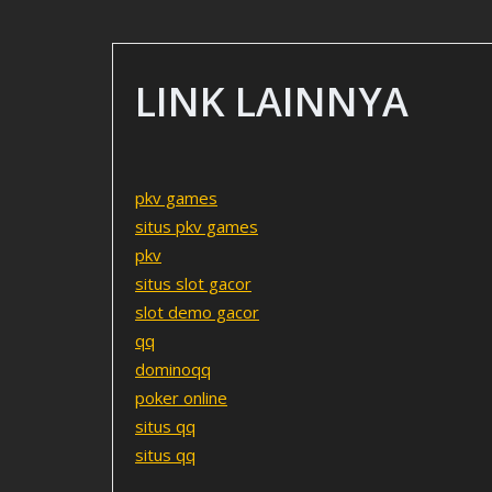
LINK LAINNYA
pkv games
situs pkv games
pkv
situs slot gacor
slot demo gacor
qq
dominoqq
poker online
situs qq
situs qq