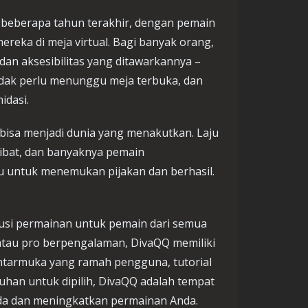
m beberapa tahun terakhir, dengan pemain
reka di meja virtual. Bagi banyak orang,
dan aksesibilitas yang ditawarkannya –
 tidak perlu menunggu meja terbuka, dan
idasi.
bisa menjadi dunia yang menakutkan. Laju
libat, dan banyaknya pemain
 untuk menemukan pijakan dan berhasil.
lusi permainan untuk pemain dari semua
atau pro berpengalaman, DivaQQ memiliki
ntarmuka yang ramah pengguna, tutorial
han untuk dipilih, DivaQQ adalah tempat
a dan meningkatkan permainan Anda.