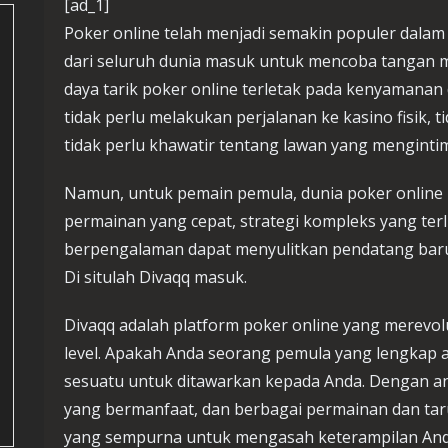
[ad_1]
Poker online telah menjadi semakin populer dala
dari seluruh dunia masuk untuk mencoba tangan me
daya tarik poker online terletak pada kenyamanan 
tidak perlu melakukan perjalanan ke kasino fisik,
tidak perlu khawatir tentang lawan yang mengintim
Namun, untuk pemain pemula, dunia poker online 
permainan yang cepat, strategi kompleks yang ter
berpengalaman dapat menyulitkan pendatang baru
Di situlah Divaqq masuk.
Divaqq adalah platform poker online yang merevo
level. Apakah Anda seorang pemula yang lengkap 
sesuatu untuk ditawarkan kepada Anda. Dengan a
yang bermanfaat, dan berbagai permainan dan taru
yang sempurna untuk mengasah keterampilan And