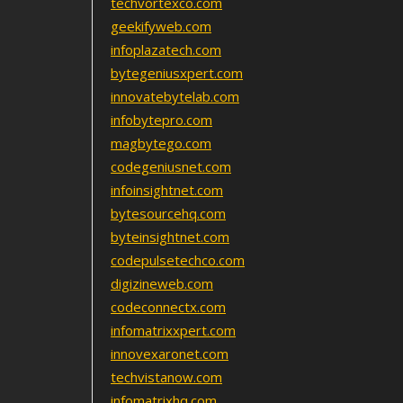
techvortexco.com
geekifyweb.com
infoplazatech.com
bytegeniusxpert.com
innovatebytelab.com
infobytepro.com
magbytego.com
codegeniusnet.com
infoinsightnet.com
bytesourcehq.com
byteinsightnet.com
codepulsetechco.com
digizineweb.com
codeconnectx.com
infomatrixxpert.com
innovexaronet.com
techvistanow.com
infomatrixhq.com