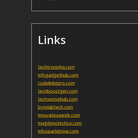
Links
techtronixhq.com
infogadgethub.com
codelinkitpro.com
techboostgen.com
techsensehub.com
bytelabtech.com
innovatexaweb.com
magdynotechco.com
infosparkitnow.com