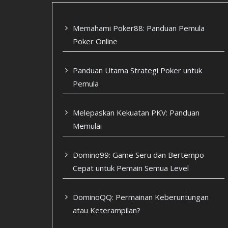
Memahami Poker88: Panduan Pemula
Poker Online
Panduan Utama Strategi Poker untuk
Pemula
Melepaskan Kekuatan PKV: Panduan
Memulai
Domino99: Game Seru dan Bertempo
Cepat untuk Pemain Semua Level
DominoQQ: Permainan Keberuntungan
atau Keterampilan?