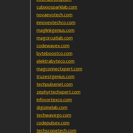
cubixiosparklab.com
novaevotech.com
innovextechco.com
maglinkgenius.com
magcircuitlab.com
codewavex.com
byteboostco.com
elektrabyteco.com
magconnectxpert.com
truzestgenius.com
techpulsenet.com
zephyrtechxpert.com
infovortexco.com
digizinelab.com
techwavego.com
codepulsex.com
techscopetech.com