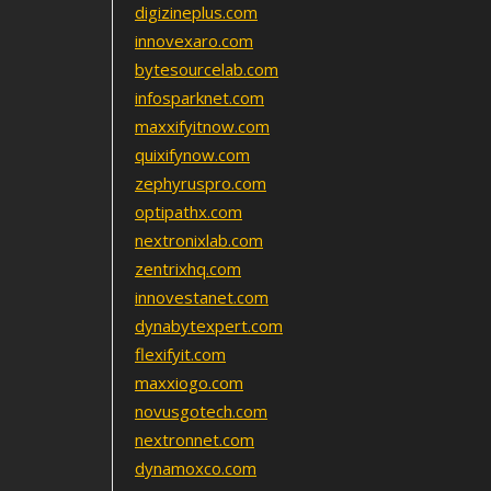
digizineplus.com
innovexaro.com
bytesourcelab.com
infosparknet.com
maxxifyitnow.com
quixifynow.com
zephyruspro.com
optipathx.com
nextronixlab.com
zentrixhq.com
innovestanet.com
dynabytexpert.com
flexifyit.com
maxxiogo.com
novusgotech.com
nextronnet.com
dynamoxco.com