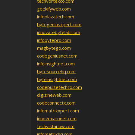
techvortexco.com
geekifyweb.com
infoplazatech.com
bytegeniusxpert.com
innovatebytelab.com
infobytepro.com
magbytego.com
codegeniusnet.com
infoinsightnet.com
bytesourcehq.com
byteinsightnet.com
codepulsetechco.com
digizineweb.com
codeconnectx.com
infomatrixxpert.com
innovexaronet.com
techvistanow.com
infomatrixhq.com