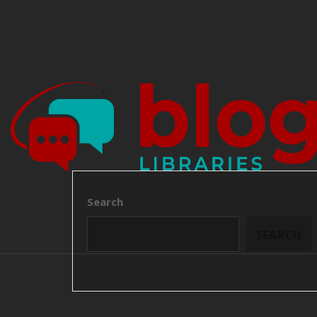
Skip to the content
Search
SEARCH