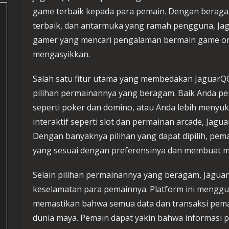
game terbaik kepada para pemain. Dengan beragam
terbaik, dan antarmuka yang ramah pengguna, Ja
gamer yang mencari pengalaman bermain game o
mengasyikkan.
Salah satu fitur utama yang membedakan JaguarQQ 
pilihan permainannya yang beragam. Baik Anda pe
seperti poker dan domino, atau Anda lebih menyu
interaktif seperti slot dan permainan arcade, Jag
Dengan banyaknya pilihan yang dapat dipilih, pe
yang sesuai dengan preferensinya dan membuat m
Selain pilihan permainannya yang beragam, Jag
keselamatan para pemainnya. Platform ini menggu
memastikan bahwa semua data dan transaksi pema
dunia maya. Pemain dapat yakin bahwa informasi p