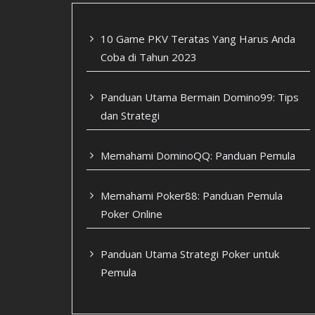
10 Game PKV Teratas Yang Harus Anda
Coba di Tahun 2023
Panduan Utama Bermain Domino99: Tips
dan Strategi
Memahami DominoQQ: Panduan Pemula
Memahami Poker88: Panduan Pemula
Poker Online
Panduan Utama Strategi Poker untuk
Pemula