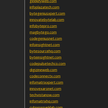
geekifyweb.com
infoplazatech.com
bytegeniusxpert.com
innovatebytelab.com
infobytepro.com
magbytego.com
codegeniusnet.com
infoinsightnet.com
bytesourcehq.com
byteinsightnet.com
codepulsetechco.com
digizineweb.com
codeconnectx.com
infomatrixxpert.com
innovexaronet.com
techvistanow.com
infomatrixhq.com
cubixiosparklab.com