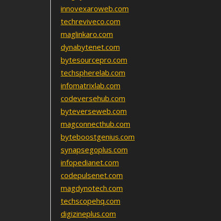
innovexaroweb.com
techreviveco.com
maglinkaro.com
dynabytenet.com
bytesourcepro.com
techspherelab.com
infomatrixlab.com
codeversehub.com
byteverseweb.com
magconnecthub.com
byteboostgenius.com
synapsegoplus.com
infopedianet.com
codepulsenet.com
magdynotech.com
techscopehq.com
digizineplus.com