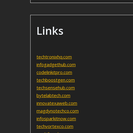
Links
techtronixhq.com
infogadgethub.com
codelinkitpro.com
techboostgen.com
techsensehub.com
bytelabtech.com
innovatexaweb.com
magdynotechco.com
infosparkitnow.com
techvortexco.com