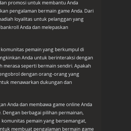
 dan promosi untuk membantu Anda
an pengalaman bermain game Anda. Dari
adiah loyalitas untuk pelanggan yang
 bankroll Anda dan melepaskan
h komunitas pemain yang berkumpul di
ungkinkan Anda untuk berinteraksi dengan
ah merasa seperti bermain sendiri. Apakah
 mengobrol dengan orang-orang yang
 untuk menawarkan dukungan dan
ungan Anda dan membawa game online Anda
QQ. Dengan berbagai pilihan permainan,
n komunitas pemain yang bersemangat,
n untuk membuat pengalaman bermain game