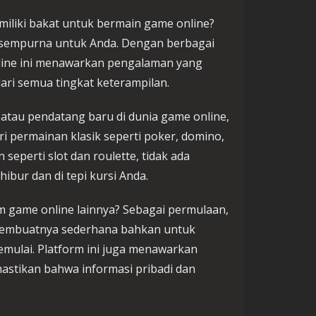
liki bakat untuk bermain game online?
 sempurna untuk Anda. Dengan berbagai
nline ini menawarkan pengalaman yang
i semua tingkat keterampilan.
tau pendatang baru di dunia game online,
 permainan klasik seperti poker, domino,
seperti slot dan roulette, tidak ada
bur dan di tepi kursi Anda.
 game online lainnya? Sebagai permulaan,
 membuatnya sederhana bahkan untuk
mulai. Platform ini juga menawarkan
stikan bahwa informasi pribadi dan