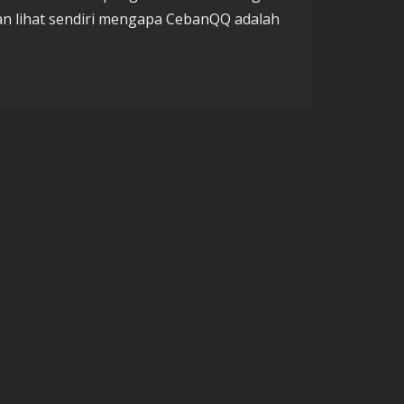
dan lihat sendiri mengapa CebanQQ adalah