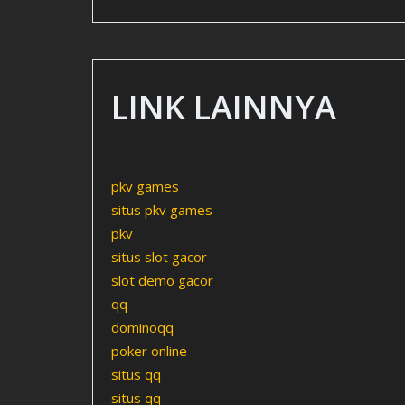
LINK LAINNYA
pkv games
situs pkv games
pkv
situs slot gacor
slot demo gacor
qq
dominoqq
poker online
situs qq
situs qq