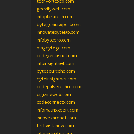
techvortexco.com
geekifyweb.com
infoplazatech.com
bytegeniusxpert.com
innovatebytelab.com
infobytepro.com
magbytego.com
codegeniusnet.com
infoinsightnet.com
bytesourcehq.com
byteinsightnet.com
codepulsetechco.com
digizineweb.com
codeconnectx.com
infomatrixxpert.com
innovexaronet.com
techvistanow.com
infomatrixhq.com