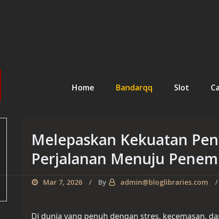
Primary Menu
Home
Bandarqq
Slot
Ca
Melepaskan Kekuatan Pen
Perjalanan Menuju Penemu
Mar 7, 2026
By
admin@bloglibraries.com
Di dunia yang penuh dengan stres, kecemasan, dan