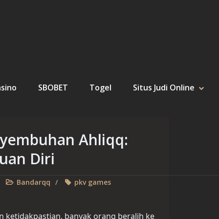
SHOW 
HIDE 
SHOW 
HIDE 
SHOW J
HIDE J
sino
SBOBET
Togel
Situs Judi Online
SHOW
HIDE
yembuhan Ahliqq:
an Diri
Bandarqq
pkv games
 ketidakpastian, banyak orang beralih ke