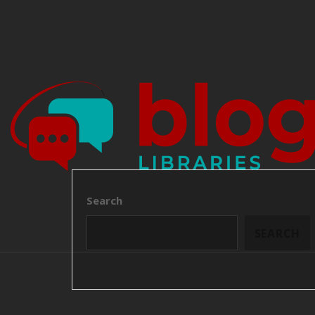
Skip to the content
Search
SEARCH