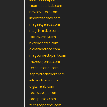
cubixiosparklab.com
novaevotech.com
innovextechco.com
maglinkgenius.com
magcircuitlab.com
codewavex.com
byteboostco.com
elektrabyteco.com
magconnectxpert.com
truzestgenius.com
techpulsenet.com
zephyrtechxpert.com
infovortexco.com
digizinelab.com
techwavego.com
codepulsex.com
techscopetech.com