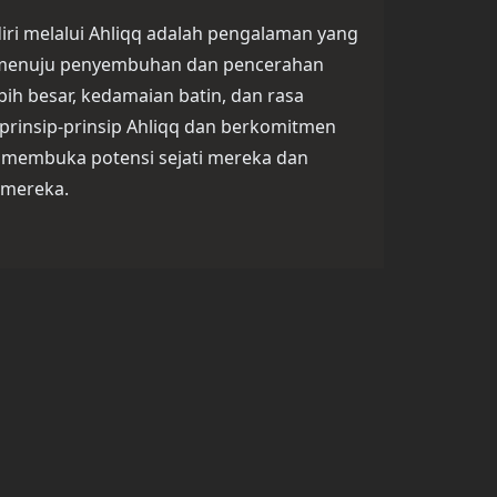
iri melalui Ahliqq adalah pengalaman yang
lan menuju penyembuhan dan pencerahan
ih besar, kedamaian batin, dan rasa
prinsip-prinsip Ahliqq dan berkomitmen
at membuka potensi sejati mereka dan
 mereka.