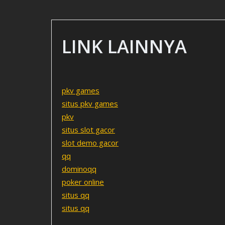
LINK LAINNYA
pkv games
situs pkv games
pkv
situs slot gacor
slot demo gacor
qq
dominoqq
poker online
situs qq
situs qq