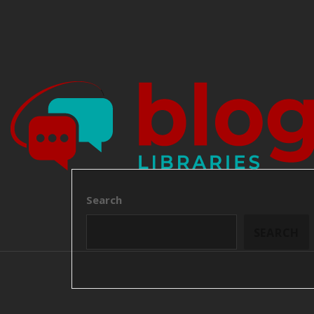
Skip to the content
Search
SEARCH