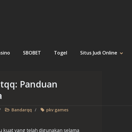
SHOW 
HIDE 
SHOW 
HIDE 
SHOW J
HIDE J
sino
SBOBET
Togel
Situs Judi Online
SHOW
HIDE
tqq: Panduan
a
Bandarqq
pkv games
tu kuat yang telah digunakan selama