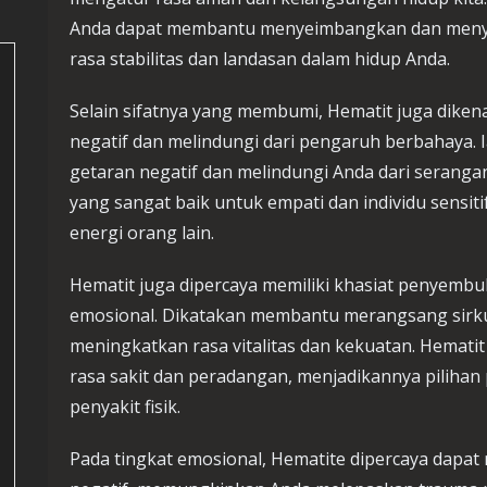
Anda dapat membantu menyeimbangkan dan menye
rasa stabilitas dan landasan dalam hidup Anda.
Selain sifatnya yang membumi, Hematit juga dik
negatif dan melindungi dari pengaruh berbahaya. I
getaran negatif dan melindungi Anda dari serangan
yang sangat baik untuk empati dan individu sens
energi orang lain.
Hematit juga dipercaya memiliki khasiat penyembu
emosional. Dikatakan membantu merangsang sirkul
meningkatkan rasa vitalitas dan kekuatan. Hemat
rasa sakit dan peradangan, menjadikannya pilihan
penyakit fisik.
Pada tingkat emosional, Hematite dipercaya dapa