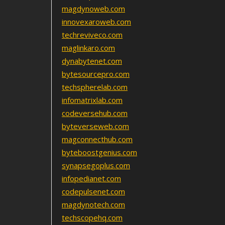
magdynoweb.com
innovexaroweb.com
techreviveco.com
maglinkaro.com
dynabytenet.com
bytesourcepro.com
techspherelab.com
infomatrixlab.com
codeversehub.com
byteverseweb.com
magconnecthub.com
byteboostgenius.com
synapsegoplus.com
infopedianet.com
codepulsenet.com
magdynotech.com
techscopehq.com