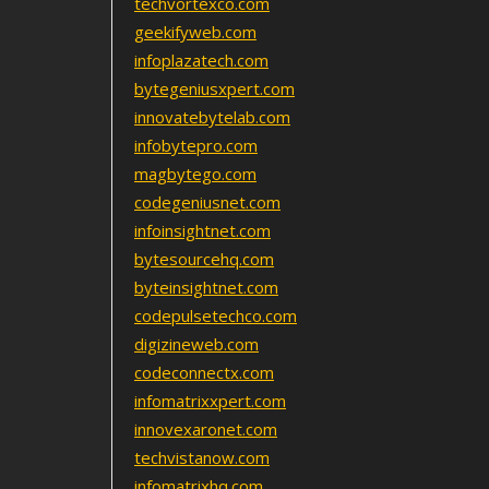
techvortexco.com
geekifyweb.com
infoplazatech.com
bytegeniusxpert.com
innovatebytelab.com
infobytepro.com
magbytego.com
codegeniusnet.com
infoinsightnet.com
bytesourcehq.com
byteinsightnet.com
codepulsetechco.com
digizineweb.com
codeconnectx.com
infomatrixxpert.com
innovexaronet.com
techvistanow.com
infomatrixhq.com