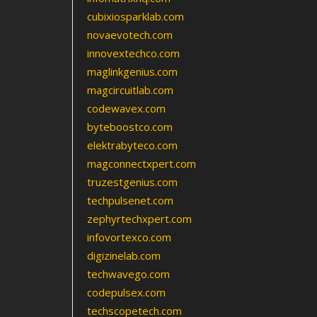
cubixiosparklab.com
novaevotech.com
innovextechco.com
maglinkgenius.com
magcircuitlab.com
codewavex.com
byteboostco.com
elektrabyteco.com
magconnectxpert.com
truzestgenius.com
techpulsenet.com
zephyrtechxpert.com
infovortexco.com
digizinelab.com
techwavego.com
codepulsex.com
techscopetech.com