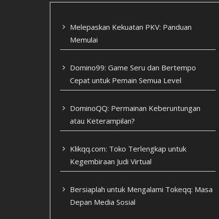
Melepaskan Kekuatan PKV: Panduan
Memulai
Domino99: Game Seru dan Bertempo
Cepat untuk Pemain Semua Level
DominoQQ: Permainan Keberuntungan
atau Keterampilan?
Klikqq.com: Toko Terlengkap untuk
Kegembiraan Judi Virtual
Bersiaplah untuk Mengalami Tokeqq: Masa
Depan Media Sosial