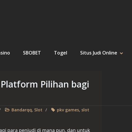
SHOW 
HIDE 
SHOW 
HIDE 
SHOW J
HIDE J
sino
SBOBET
Togel
Situs Judi Online
SHOW
HIDE
latform Pilihan bagi
Bandarqq
,
Slot
pkv games
,
slot
agi para penjudi di mana pun, dan untuk