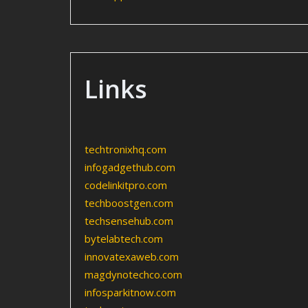
Links
techtronixhq.com
infogadgethub.com
codelinkitpro.com
techboostgen.com
techsensehub.com
bytelabtech.com
innovatexaweb.com
magdynotechco.com
infosparkitnow.com