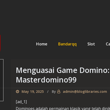
Primary Menu
Home
Bandarqq
Slot
Ca
Menguasai Game Domino: K
Masterdomino99
May 19, 2025
By
admin@bloglibraries.com
[ad_1]
Dominoes adalah permainan klasik yang telah dinik