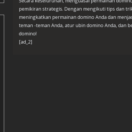
Secara keseluruhan, menguasai permainan domino 
pemikiran strategis. Dengan mengikuti tips dan tr
meningkatkan permainan domino Anda dan menjadi
teman -teman Anda, atur ubin domino Anda, dan 
domino!
[ad_2]