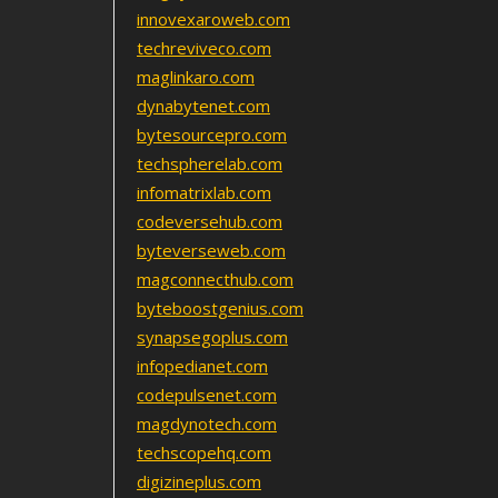
innovexaroweb.com
techreviveco.com
maglinkaro.com
dynabytenet.com
bytesourcepro.com
techspherelab.com
infomatrixlab.com
codeversehub.com
byteverseweb.com
magconnecthub.com
byteboostgenius.com
synapsegoplus.com
infopedianet.com
codepulsenet.com
magdynotech.com
techscopehq.com
digizineplus.com