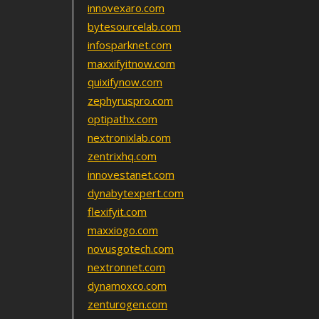
innovexaro.com
bytesourcelab.com
infosparknet.com
maxxifyitnow.com
quixifynow.com
zephyruspro.com
optipathx.com
nextronixlab.com
zentrixhq.com
innovestanet.com
dynabytexpert.com
flexifyit.com
maxxiogo.com
novusgotech.com
nextronnet.com
dynamoxco.com
zenturogen.com