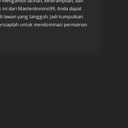
mengambil latihan, keterampilan, dan
ik ini dari Masterdomino99, Anda dapat
 lawan yang tangguh. Jadi kumpulkan
bersiaplah untuk mendominasi permainan