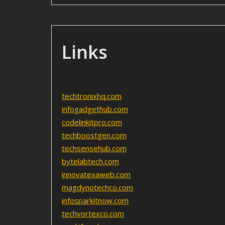
Links
techtronixhq.com
infogadgethub.com
codelinkitpro.com
techboostgen.com
techsensehub.com
bytelabtech.com
innovatexaweb.com
magdynotechco.com
infosparkitnow.com
techvortexco.com