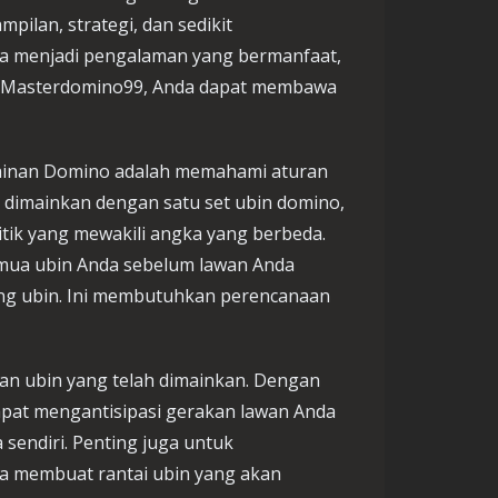
pilan, strategi, dan sedikit
a menjadi pengalaman yang bermanfaat,
 di Masterdomino99, Anda dapat membawa
mainan Domino adalah memahami aturan
ya dimainkan dengan satu set ubin domino,
titik yang mewakili angka yang berbeda.
mua ubin Anda sebelum lawan Anda
ng ubin. Ini membutuhkan perencanaan
an ubin yang telah dimainkan. Dengan
pat mengantisipasi gerakan lawan Anda
sendiri. Penting juga untuk
a membuat rantai ubin yang akan