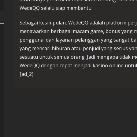
WedeQQ selalu siap membantu.
Sebagai kesimpulan, WedeQQ adalah platform perju
menawarkan berbagai macam game, bonus yang m
pengguna, dan layanan pelanggan yang sangat ba
yang mencari hiburan atau penjudi yang serius ya
sesuatu untuk semua orang. Jadi mengapa tidak m
WedeQQ dengan cepat menjadi kasino online untuk
[ad_2]