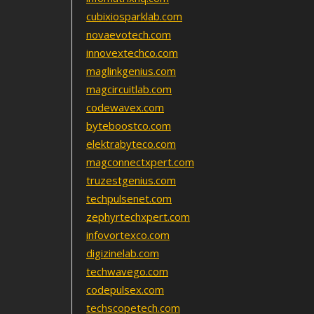
cubixiosparklab.com
novaevotech.com
innovextechco.com
maglinkgenius.com
magcircuitlab.com
codewavex.com
byteboostco.com
elektrabyteco.com
magconnectxpert.com
truzestgenius.com
techpulsenet.com
zephyrtechxpert.com
infovortexco.com
digizinelab.com
techwavego.com
codepulsex.com
techscopetech.com