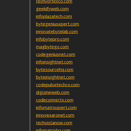
techvortexco.com
geekifyweb.com
infoplazatech.com
bytegeniusxpert.com
innovatebytelab.com
infobytepro.com
magbytego.com
codegeniusnet.com
infoinsightnet.com
bytesourcehq.com
byteinsightnet.com
codepulsetechco.com
digizineweb.com
codeconnectx.com
infomatrixxpert.com
innovexaronet.com
techvistanow.com
infomatrixhq.com