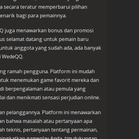
a secara teratur memperbarui pilihan
enarik bagi para pemainnya.
QQ juga menawarkan bonus dan promosi
us selamat datang untuk pemain baru
 untuk anggota yang sudah ada, ada banyak
i WedeQQ.
ang ramah pengguna. Platform ini mudah
untuk menemukan game favorit mereka dan
udi berpengalaman atau pemula yang
dan menikmati sensasi perjudian online.
n pelanggannya. Platform ini menawarkan
an bahwa masalah atau pertanyaan apa
ah teknis, pertanyaan tentang permainan,
eningkatkan gameplay Anda, tim dukungan