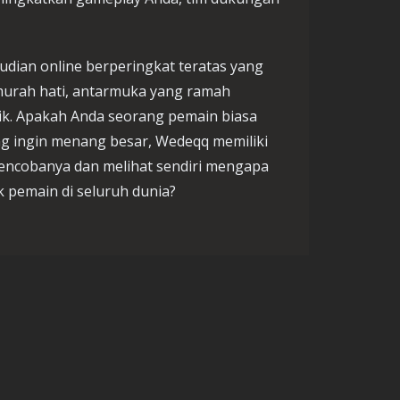
dian online berperingkat teratas yang
urah hati, antarmuka yang ramah
ik. Apakah Anda seorang pemain biasa
ng ingin menang besar, Wedeqq memiliki
encobanya dan melihat sendiri mengapa
 pemain di seluruh dunia?