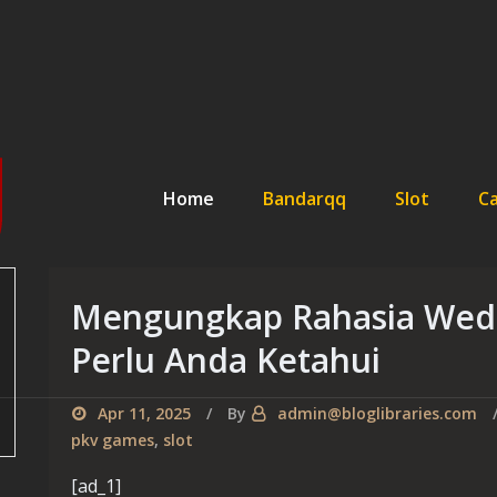
Primary Menu
Home
Bandarqq
Slot
Ca
Mengungkap Rahasia Wed
Perlu Anda Ketahui
Apr 11, 2025
By
admin@bloglibraries.com
pkv games
,
slot
[ad_1]