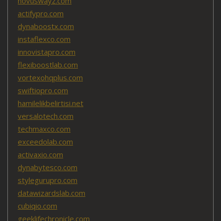
novuswayz.com
actifypro.com
dynaboostx.com
instaflexco.com
innovistapro.com
flexiboostlab.com
vortexohqplus.com
swiftiopro.com
hamilelikbelirtisi.net
versalotech.com
techmaxco.com
exceedolab.com
activaxio.com
dynabytesco.com
stylegurupro.com
datawizardslab.com
cubiqio.com
geeklifechronicle.com