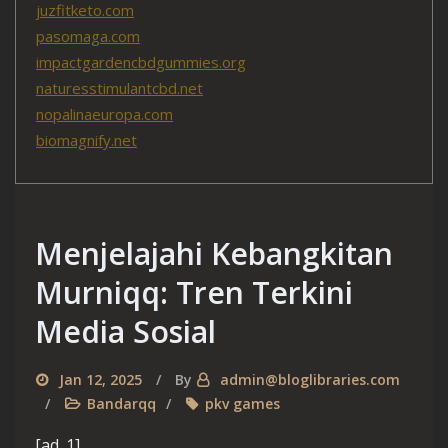
juzfitketo.com
pasomaga.com
impactgardencbdgummies.org
naturesstimulantcbd.net
nopalinaeuropa.com
biomagnify.net
Menjelajahi Kebangkitan
Murniqq: Tren Terkini
Media Sosial
Jan 12, 2025
By
admin@bloglibraries.com
Bandarqq
pkv games
[ad_1]