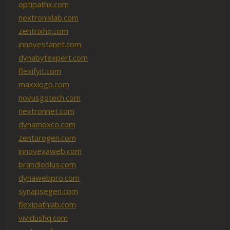
optipathx.com
nextronixlab.com
zentrixhq.com
innovestanet.com
dynabytexpert.com
flexifyit.com
maxxiogo.com
novusgotech.com
nextronnet.com
dynamoxco.com
zenturogen.com
innovexaweb.com
brandioplus.com
dynawebpro.com
synapsegen.com
flexipathlab.com
vividushq.com