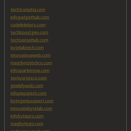
techtronixhq.com
infogadgethub.com
codelinkitpro.com
techboostgen.com
techsensehub.com
bytelabtech.com
innovatexaweb.com
magdynotechco.com
infosparkitnow.com
techvortexco.com
geekifyweb.com
infoplazatech.com
bytegeniusxpert.com
innovatebytelab.com
infobytepro.com
magbytego.com
codegeniusnet.com