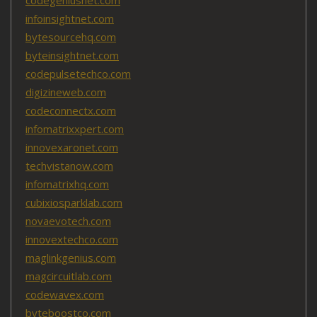
infoinsightnet.com
bytesourcehq.com
byteinsightnet.com
codepulsetechco.com
digizineweb.com
codeconnectx.com
infomatrixxpert.com
innovexaronet.com
techvistanow.com
infomatrixhq.com
cubixiosparklab.com
novaevotech.com
innovextechco.com
maglinkgenius.com
magcircuitlab.com
codewavex.com
byteboostco.com