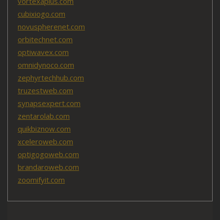
vortexaplus.com
cubixiogo.com
novuspherenet.com
orbitechnet.com
optiwavex.com
omnidynoco.com
zephyrtechhub.com
truzestweb.com
synapsexpert.com
zentarolab.com
quikbiznow.com
xceleroweb.com
optigogoweb.com
brandaroweb.com
zoomifyit.com