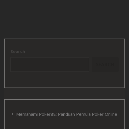
Skip to the content
Search
SEARCH
Memahami Poker88: Panduan Pemula Poker Online