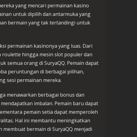
mereka yang mencari permainan kasino
nan untuk dipilih dan antarmuka yang
 bermain yang tak tertandingi untuk
eksi permainan kasinonya yang luas. Dari
n roulette hingga mesin slot populer dan
ntuk semua orang di SuryaQQ. Pemain dapat
a peruntungan di berbagai pilihan,
ang sesi permainan mereka.
 juga menawarkan berbagai bonus dan
n mendapatkan imbalan. Pemain baru dapat
ementara pemain setia dapat memperoleh
yalitas. Hal ini membantu meningkatkan
n membuat bermain di SuryaQQ menjadi