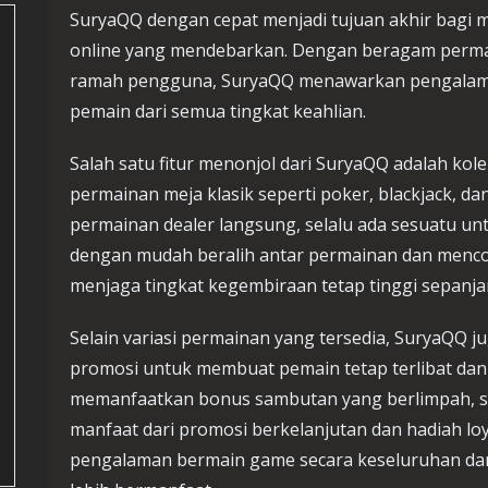
SuryaQQ dengan cepat menjadi tujuan akhir bagi 
online yang mendebarkan. Dengan beragam permai
ramah pengguna, SuryaQQ menawarkan pengalaman
pemain dari semua tingkat keahlian.
Salah satu fitur menonjol dari SuryaQQ adalah kol
permainan meja klasik seperti poker, blackjack, da
permainan dealer langsung, selalu ada sesuatu u
dengan mudah beralih antar permainan dan mencob
menjaga tingkat kegembiraan tetap tinggi sepanj
Selain variasi permainan yang tersedia, SuryaQQ
promosi untuk membuat pemain tetap terlibat da
memanfaatkan bonus sambutan yang berlimpah, s
manfaat dari promosi berkelanjutan dan hadiah lo
pengalaman bermain game secara keseluruhan da