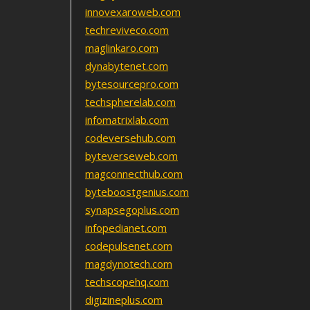
innovexaroweb.com
techreviveco.com
maglinkaro.com
dynabytenet.com
bytesourcepro.com
techspherelab.com
infomatrixlab.com
codeversehub.com
byteverseweb.com
magconnecthub.com
byteboostgenius.com
synapsegoplus.com
infopedianet.com
codepulsenet.com
magdynotech.com
techscopehq.com
digizineplus.com