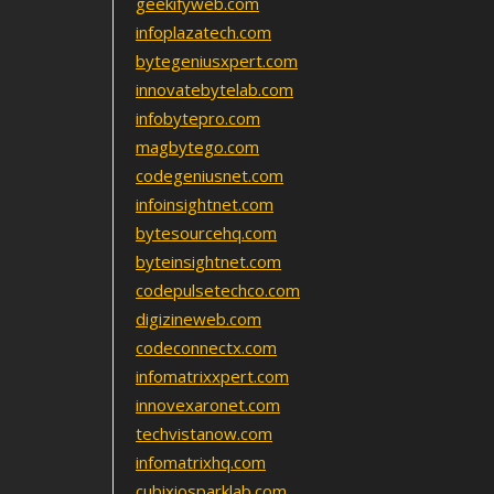
geekifyweb.com
infoplazatech.com
bytegeniusxpert.com
innovatebytelab.com
infobytepro.com
magbytego.com
codegeniusnet.com
infoinsightnet.com
bytesourcehq.com
byteinsightnet.com
codepulsetechco.com
digizineweb.com
codeconnectx.com
infomatrixxpert.com
innovexaronet.com
techvistanow.com
infomatrixhq.com
cubixiosparklab.com