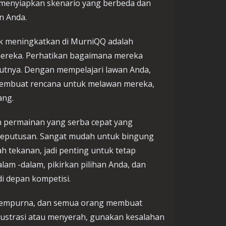
n menyiapkan skenario yang berbeda dan
n Anda.
ntuk meningkatkan di MurniQQ adalah
 mereka. Perhatikan bagaimana mereka
utnya. Dengan mempelajari lawan Anda,
membuat rencana untuk melawan mereka,
ang.
h permainan yang serba cepat yang
eputusan. Sangat mudah untuk bingung
 tekanan, jadi penting untuk tetap
am -dalam, pikirkan pilihan Anda, dan
i depan kompetisi.
ng sempurna, dan semua orang membuat
 frustrasi atau menyerah, gunakan kesalahan