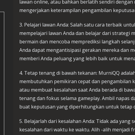
lawan online, atau bahkan berlatih sendiri denga
mengerjakan keterampilan pengambilan keputusa
3. Pelajari lawan Anda: Salah satu cara terbaik u
mempelajari lawan Anda dan belajar dari strategi
bermain dan mencoba memprediksi langkah selanj
Anda dapat mengantisipasi gerakan mereka dan 
memberi Anda peluang yang lebih baik untuk men
4. Tetap tenang di bawah tekanan: MurniQQ adala
membutuhkan pemikiran cepat dan pengambilan k
atau membuat kesalahan saat Anda berada di bawah
tenang dan fokus selama gameplay. Ambil napas dal
buat keputusan yang diperhitungkan untuk tetap d
5. Belajarlah dari kesalahan Anda: Tidak ada ya
kesalahan dari waktu ke waktu. Alih -alih menjadi