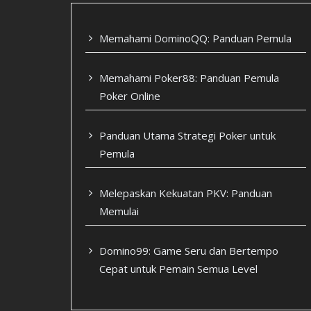
Memahami DominoQQ: Panduan Pemula
Memahami Poker88: Panduan Pemula
Poker Online
Panduan Utama Strategi Poker untuk
Pemula
Melepaskan Kekuatan PKV: Panduan
Memulai
Domino99: Game Seru dan Bertempo
Cepat untuk Pemain Semua Level