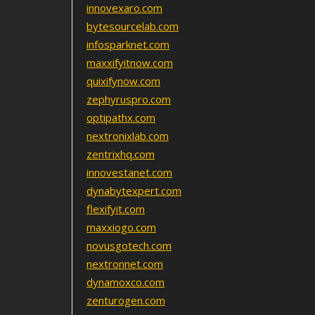
innovexaro.com
bytesourcelab.com
infosparknet.com
maxxifyitnow.com
quixifynow.com
zephyruspro.com
optipathx.com
nextronixlab.com
zentrixhq.com
innovestanet.com
dynabytexpert.com
flexifyit.com
maxxiogo.com
novusgotech.com
nextronnet.com
dynamoxco.com
zenturogen.com