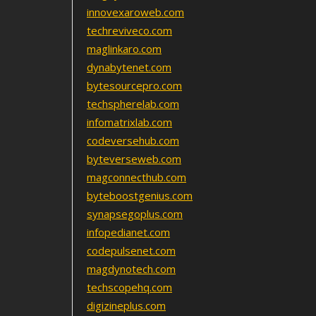
innovexaroweb.com
techreviveco.com
maglinkaro.com
dynabytenet.com
bytesourcepro.com
techspherelab.com
infomatrixlab.com
codeversehub.com
byteverseweb.com
magconnecthub.com
byteboostgenius.com
synapsegoplus.com
infopedianet.com
codepulsenet.com
magdynotech.com
techscopehq.com
digizineplus.com