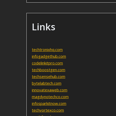
Links
techtronixhq.com
infogadgethub.com
codelinkitpro.com
techboostgen.com
techsensehub.com
bytelabtech.com
innovatexaweb.com
magdynotechco.com
infosparkitnow.com
techvortexco.com