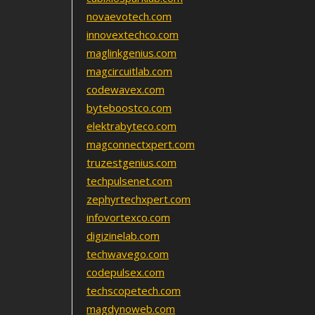
novaevotech.com
innovextechco.com
maglinkgenius.com
magcircuitlab.com
codewavex.com
byteboostco.com
elektrabyteco.com
magconnectxpert.com
truzestgenius.com
techpulsenet.com
zephyrtechxpert.com
infovortexco.com
digizinelab.com
techwavego.com
codepulsex.com
techscopetech.com
magdynoweb.com