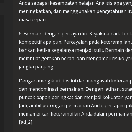
Anda sebagai kesempatan belajar. Analisis apa yan
meningkatkan, dan menggunakan pengetahuan itu 
masa depan.
6. Bermain dengan percaya diri: Keyakinan adalah 
kompetitif apa pun. Percayalah pada keterampilan 
bahkan ketika segalanya menjadi sulit. Bermain d
membuat gerakan berani dan mengambil risiko ya
jangka panjang.
Dengan mengikuti tips ini dan mengasah keterampi
dan mendominasi permainan. Dengan latihan, strat
puncak papan peringkat dan menjadi kekuatan yan
Jadi, ambil potongan permainan Anda, pertajam pi
memamerkan keterampilan Anda dalam permainan y
[ad_2]